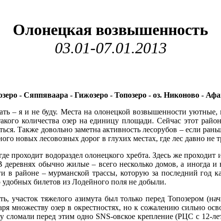
Олонецкая возвышенность
03.01-07.01.2013
ро - Сяппяваара - Гижозеро - Топозеро - оз. Никоново - Афан
ть – я и не буду. Места на олонецкой возвышенности уютные, 
 такого количества озер на единицу площади. Сейчас этот рай
ься. Также довольно заметна активность лесорубов – если ран
ного новых лесовозных дорог в глухих местах, где лес давно не 
де проходит водораздел олонецкого хребта. Здесь же проходит и 
 В деревнях обычно жилые – всего несколько домов, а иногда и 
оги в районе – мурманской трассы, которую за последний год к
о удобных билетов из Лодейного поля не добыли.
ть, участок тяжелого азимута был только перед Топозером (нач
ря множеству озер в окрестностях, но к сожалению сильно осв
у сломали перед этим одно SNS-овское крепление (РЦС с 12-ле