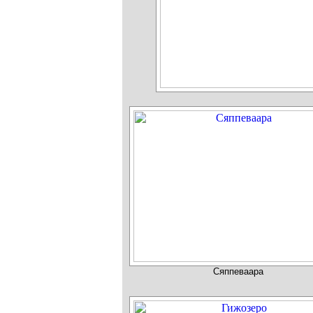
Сяппеваара