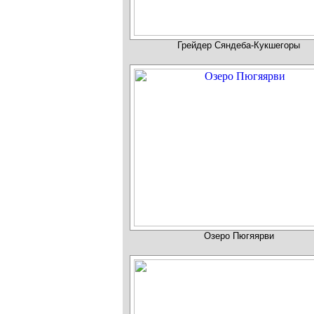
Грейдер Сяндеба-Кукшегоры
Озеро Пюгяярви