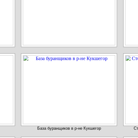
База буранщиков в р-не Кукшегор
Ст