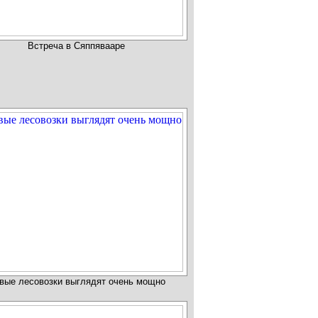
Встреча в Сяппявааре
вые лесовозки выглядят очень мощно