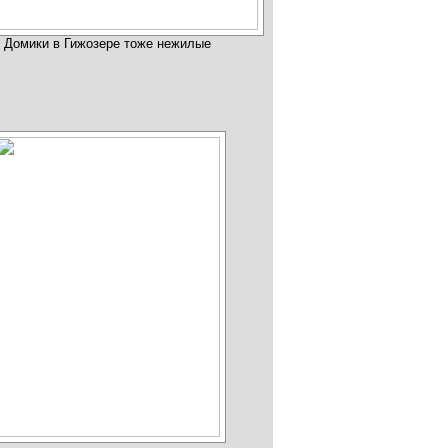
Домики в Гижозере тоже нежилые