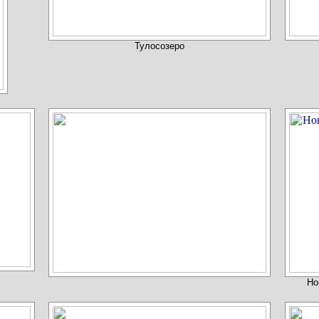
Тулосозеро
Но