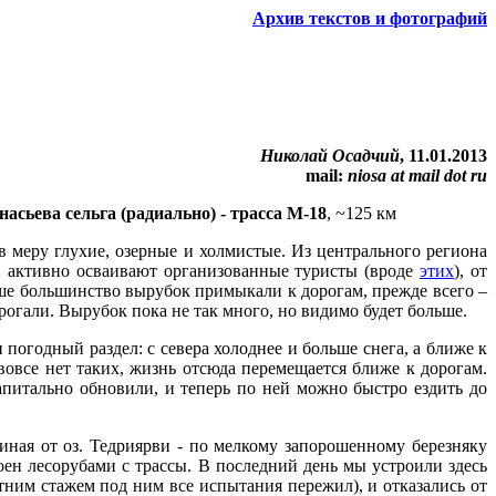
Архив текстов и фотографий
Николай Осадчий
, 11.01.2013
mail:
niosa at mail dot ru
асьева сельга (радиально) - трасса М-18
, ~125 км
в меру глухие, озерные и холмистые. Из центрального региона
он активно осваивают организованные туристы (вроде
этих
), от
ьше большинство вырубок примыкали к дорогам, прежде всего –
трогали. Вырубок пока не так много, но видимо будет больше.
погодный раздел: с севера холоднее и больше снега, а ближе к
вовсе нет таких, жизнь отсюда перемещается ближе к дорогам.
апитально обновили, и теперь по ней можно быстро ездить до
иная от оз. Тедриярви - по мелкому запорошенному березняку
оен лесорубами с трассы. В последний день мы устроили здесь
тним стажем под ним все испытания пережил), и отказались от