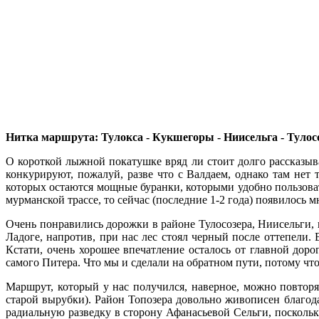
Нитка маршрута: Тулокса - Кукшегоры - Ниисельга - Тулосозе
О короткой лыжной покатушке вряд ли стоит долго рассказыва
конкурируют, пожалуй, разве что с Валдаем, однако там нет
которых остаются мощные буранки, которыми удобно пользоват
мурманской трассе, то сейчас (последние 1-2 года) появилось м
Очень понравились дорожки в районе Тулосозера, Ниисельги, г
Ладоге, напротив, при нас лес стоял черный после оттепели.
Кстати, очень хорошее впечатление осталось от главной дор
самого Питера. Что мы и сделали на обратном пути, потому чт
Маршрут, который у нас получился, наверное, можно повторя
старой вырубки). Район Топозера довольно живописен благода
радиальную разведку в сторону Афанасьевой Сельги, поскольк