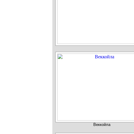
Веккойла