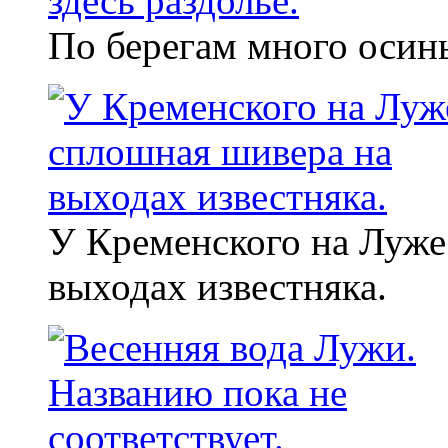
По берегам много осины
У Кременского на Луже
выходах известняка.