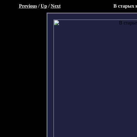
Previous
/
Up
/
Next
В старых 