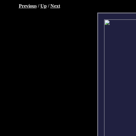
Previous
/
Up
/
Next