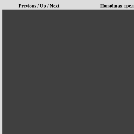
Previous
/
Up
/
Next
Погибшая трел